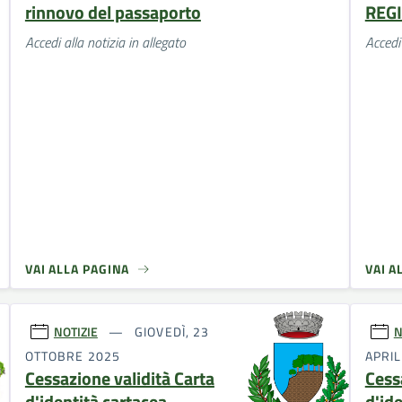
rinnovo del passaporto
REG
Accedi alla notizia in allegato
Accedi 
VAI ALLA PAGINA
VAI A
NOTIZIE
GIOVEDÌ, 23
N
OTTOBRE 2025
APRIL
Cessazione validità Carta
Cess
d'identità cartacea
d'id