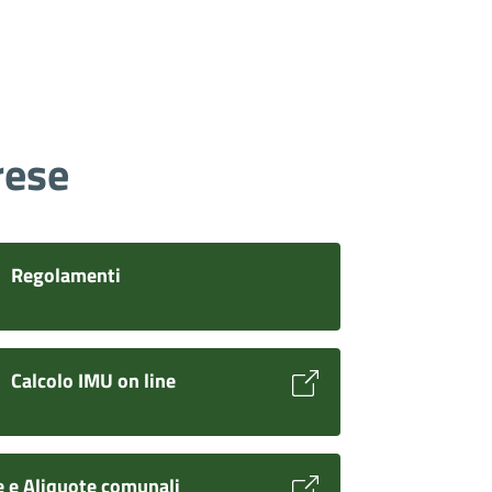
rese
Regolamenti
Calcolo IMU on line
fe e Aliquote comunali