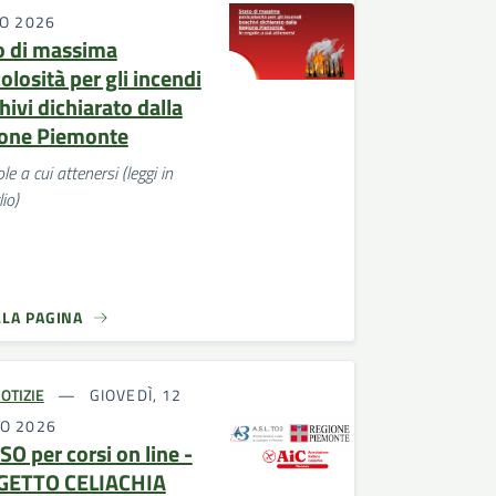
IO 2026
o di massima
olosità per gli incendi
ivi dichiarato dalla
one Piemonte
le a cui attenersi (leggi in
io)
LLA PAGINA
OTIZIE
GIOVEDÌ, 12
O 2026
SO per corsi on line -
GETTO CELIACHIA