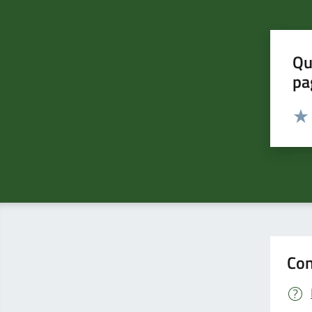
Qu
pa
Valut
Valu
Con