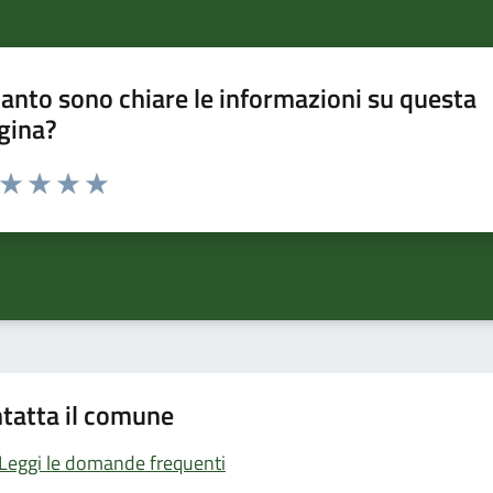
anto sono chiare le informazioni su questa
gina?
a da 1 a 5 stelle la pagina
ta 1 stelle su 5
Valuta 2 stelle su 5
Valuta 3 stelle su 5
Valuta 4 stelle su 5
Valuta 5 stelle su 5
tatta il comune
Leggi le domande frequenti