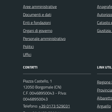
Aree amministrative
Anagrafe 
Documenti e dati
Autorizza
Enti e fondazioni
Catasto e
Organi di governo
Giustizia
Personale amministrativo
Politici
Uffici
CONTATTI
LINK UTIL
Piazza Castello, 1
Regione
12050 Borgomale (CN)
Provinci
C.F. 00468950043 - P.Iva:
Albaretto
00468950043
Telefono:
+39 0173 529031
Arguello