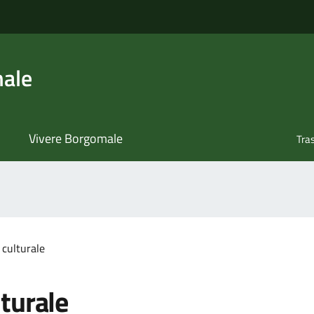
ale
Vivere Borgomale
Tra
 culturale
turale