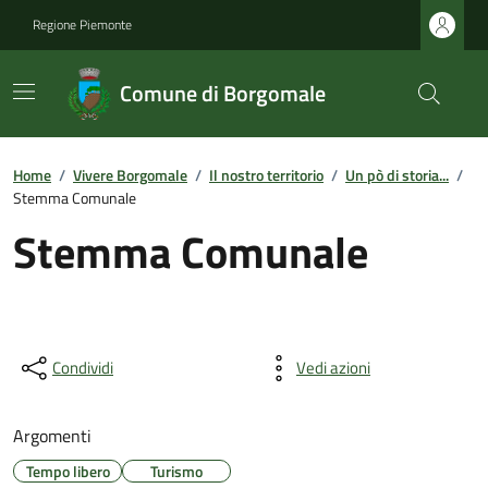
Regione Piemonte
Comune di Borgomale
Home
/
Vivere Borgomale
/
Il nostro territorio
/
Un pò di storia...
/
Stemma Comunale
Stemma Comunale
Condividi
Vedi azioni
Argomenti
Tempo libero
Turismo